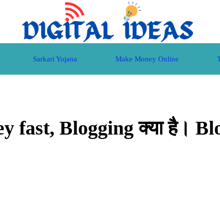
Sarkari Yojana
Make Money Online
ast, Blogging क्या है। Blog 